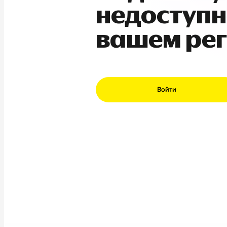
недоступн
вашем ре
Войти