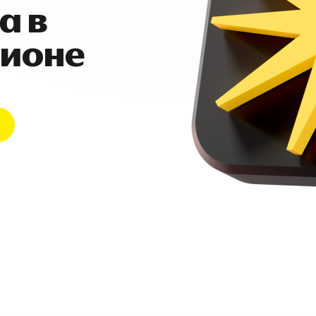
а в
гионе