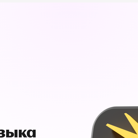
узыка