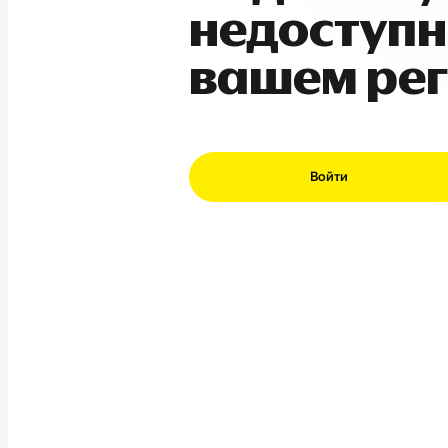
недоступн
вашем ре
Войти