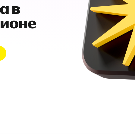
а в
гионе