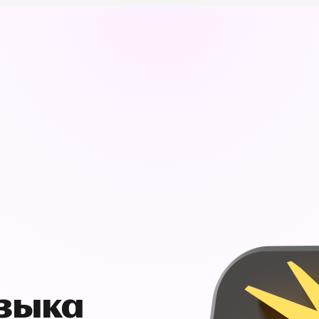
узыка