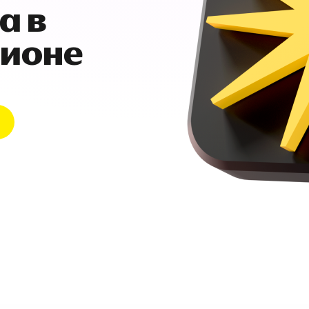
а в
гионе