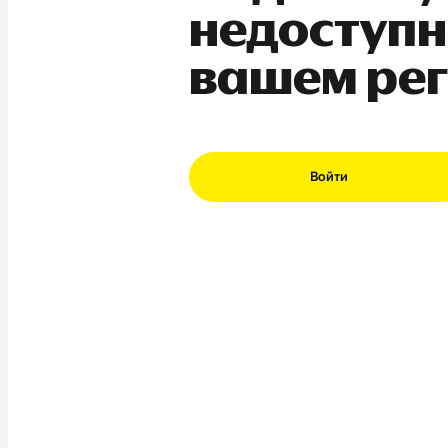
недоступн
вашем ре
Войти