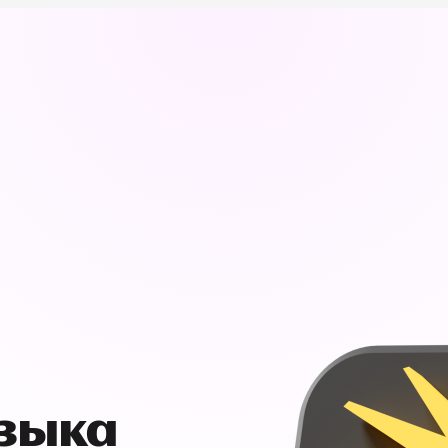
узыка