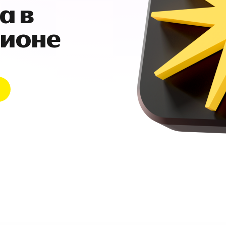
а в
гионе