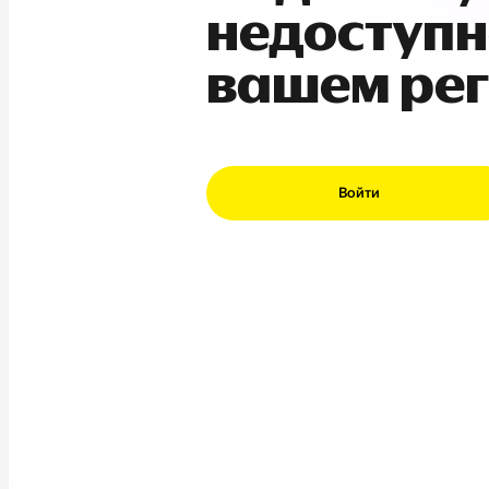
недоступн
вашем ре
Войти