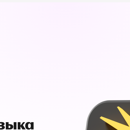
узыка