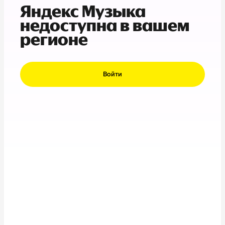
Яндекс Музыка
недоступна в вашем
регионе
Войти