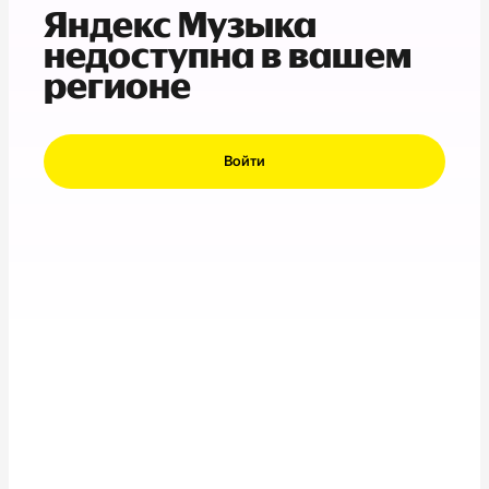
Яндекс Музыка
недоступна в вашем
регионе
Войти