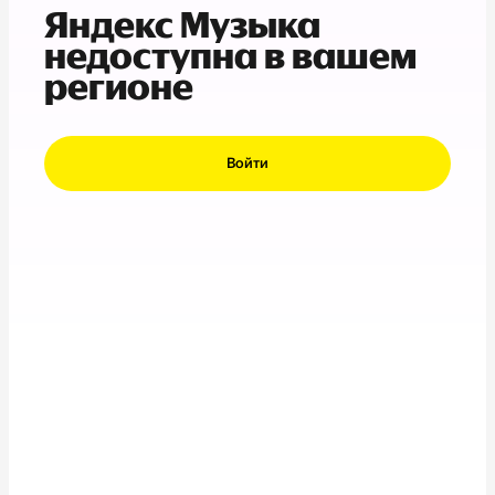
Яндекс Музыка
недоступна в вашем
регионе
Войти