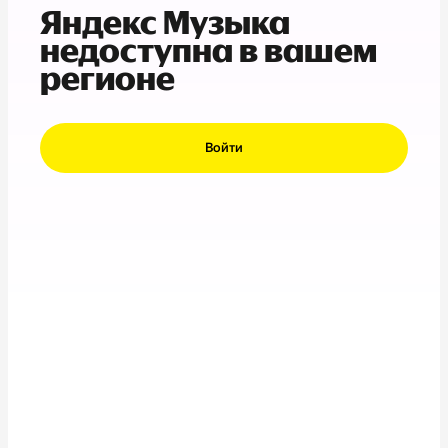
Яндекс Музыка
недоступна в вашем
регионе
Войти