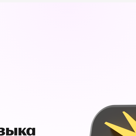
узыка