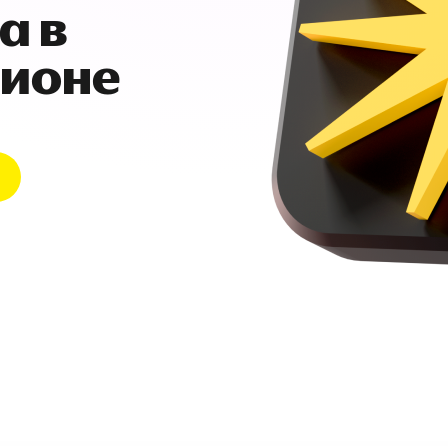
а в
гионе