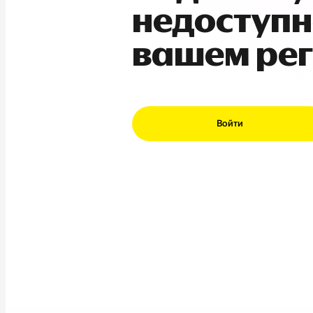
недоступн
вашем ре
Войти