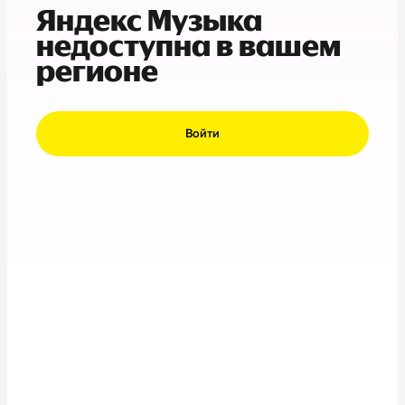
Яндекс Музыка
недоступна в вашем
регионе
Войти