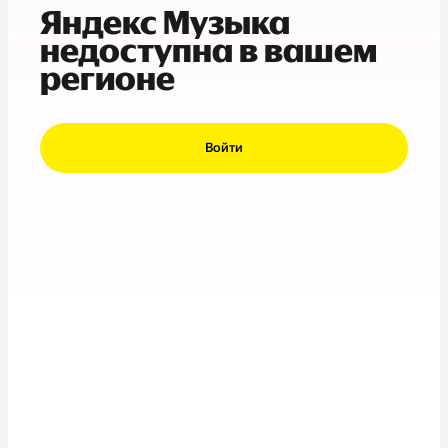
Яндекс Музыка
недоступна в вашем
регионе
Войти