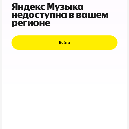
Яндекс Музыка
недоступна в вашем
регионе
Войти