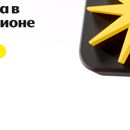
а в
гионе