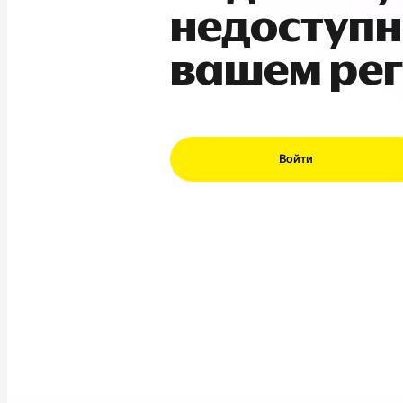
недоступн
вашем ре
Войти