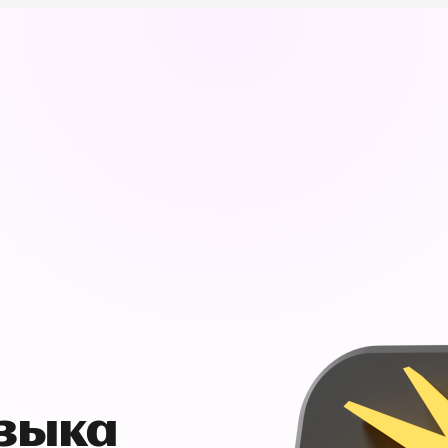
узыка