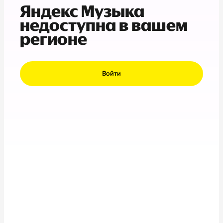
Яндекс Музыка
недоступна в вашем
регионе
Войти