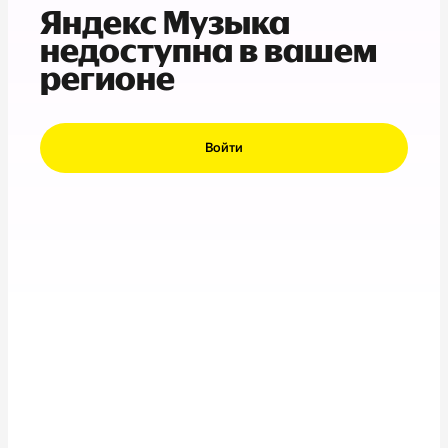
Яндекс Музыка
недоступна в вашем
регионе
Войти