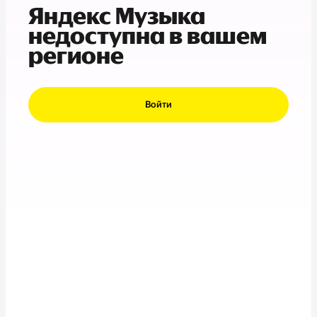
Яндекс Музыка
недоступна в вашем
регионе
Войти