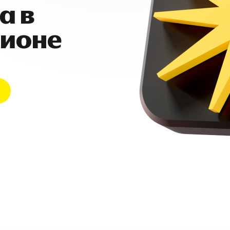
а в
гионе