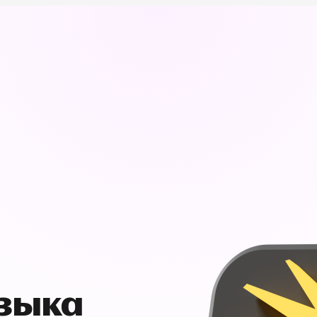
узыка