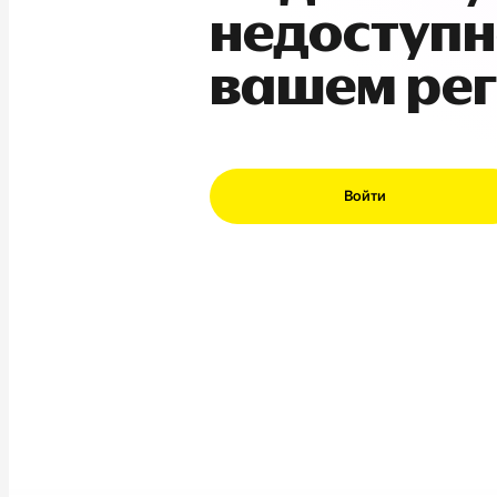
недоступн
вашем ре
Войти