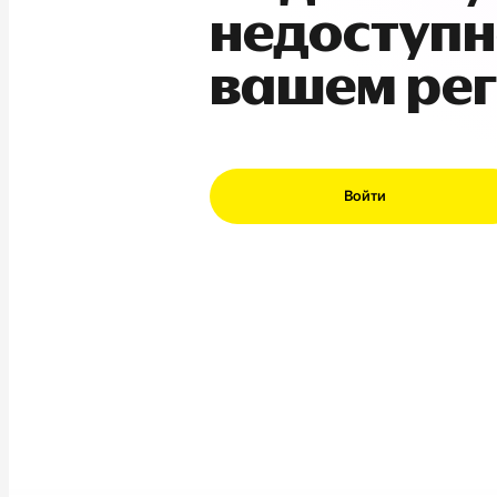
недоступн
вашем ре
Войти