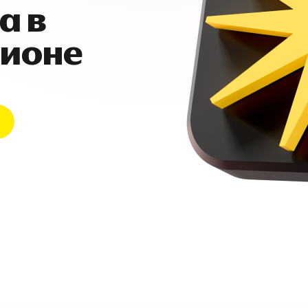
а в
гионе