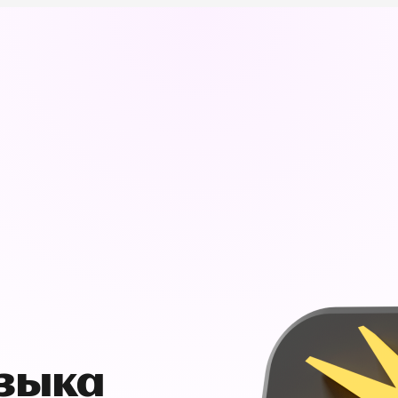
узыка