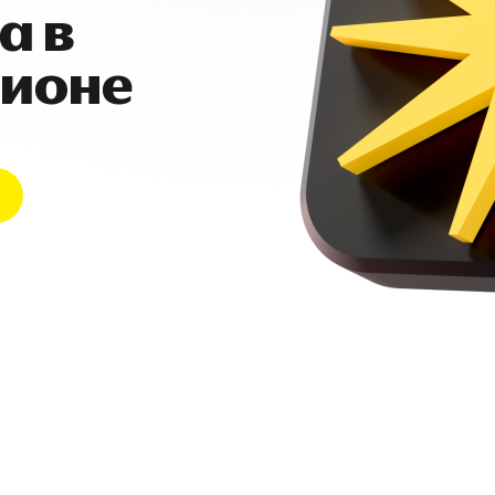
а в
гионе