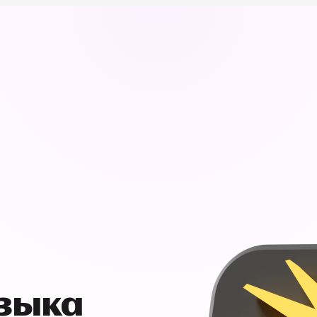
узыка