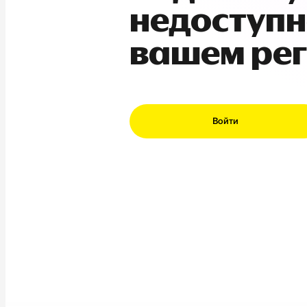
недоступн
вашем ре
Войти