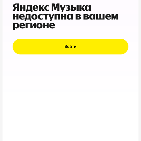
Яндекс Музыка
недоступна в вашем
регионе
Войти