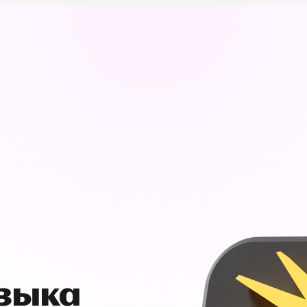
узыка