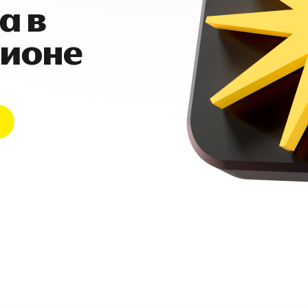
а в
гионе