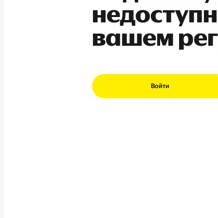
недоступн
вашем ре
Войти