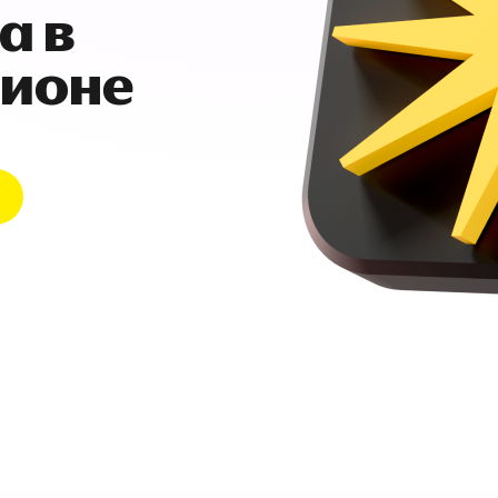
а в
гионе