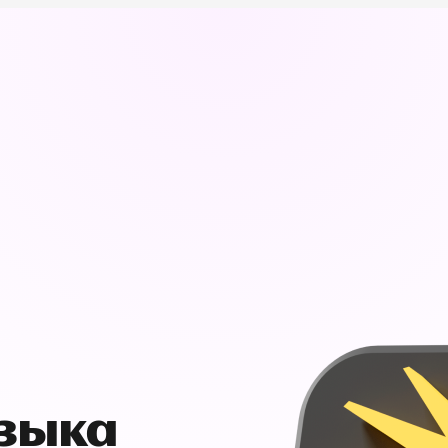
узыка