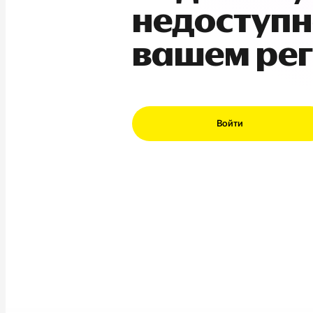
недоступн
вашем ре
Войти