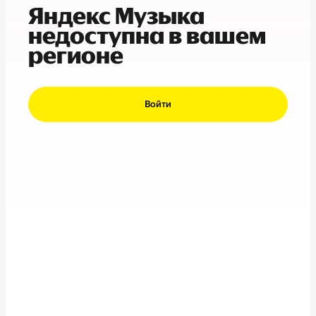
Яндекс Музыка
недоступна в вашем
регионе
Войти