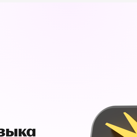
узыка