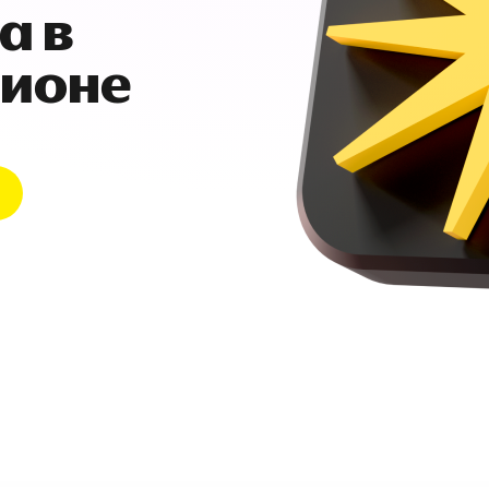
а в
гионе