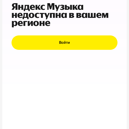
Яндекс Музыка
недоступна в вашем
регионе
Войти