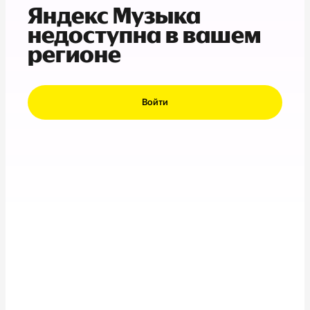
Яндекс Музыка
недоступна в вашем
регионе
Войти