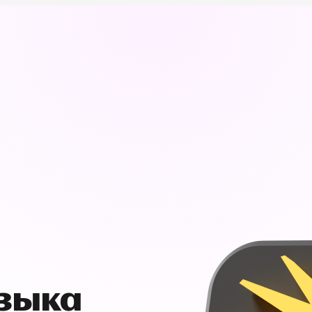
узыка