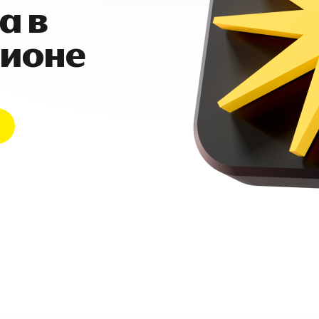
а в
гионе