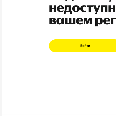
недоступн
вашем ре
Войти