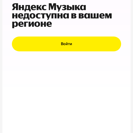
Яндекс Музыка
недоступна в вашем
регионе
Войти