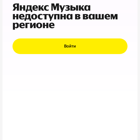
Яндекс Музыка
недоступна в вашем
регионе
Войти