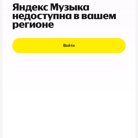
Яндекс Музыка
недоступна в вашем
регионе
Войти