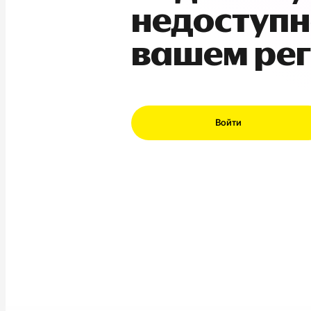
недоступн
вашем ре
Войти