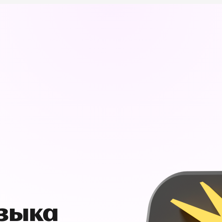
узыка