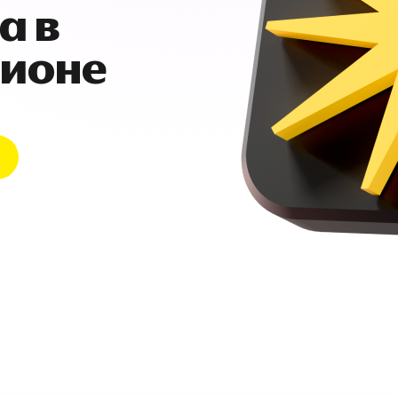
а в
гионе