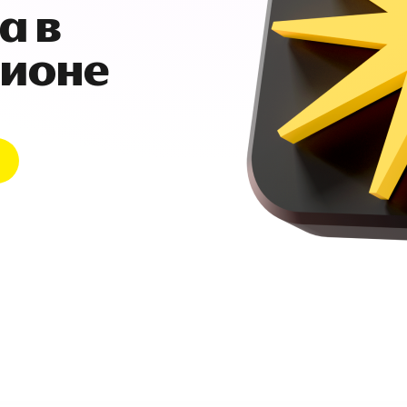
а в
гионе