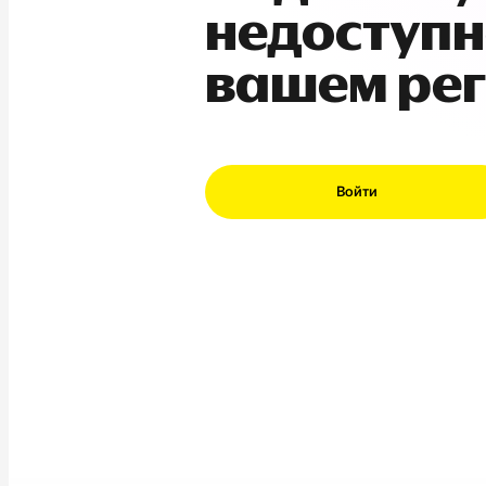
недоступн
вашем ре
Войти