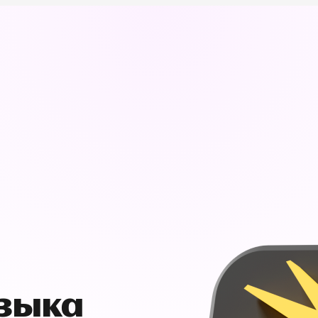
узыка