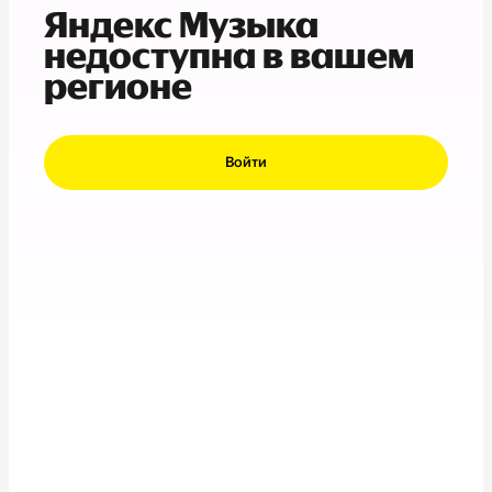
Яндекс Музыка
недоступна в вашем
регионе
Войти