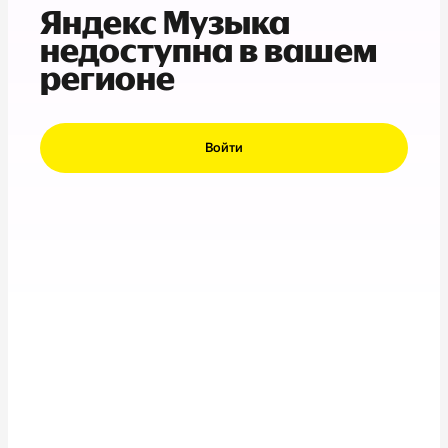
Яндекс Музыка
недоступна в вашем
регионе
Войти