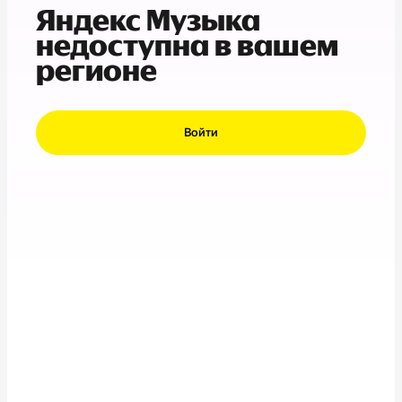
Яндекс Музыка
недоступна в вашем
регионе
Войти