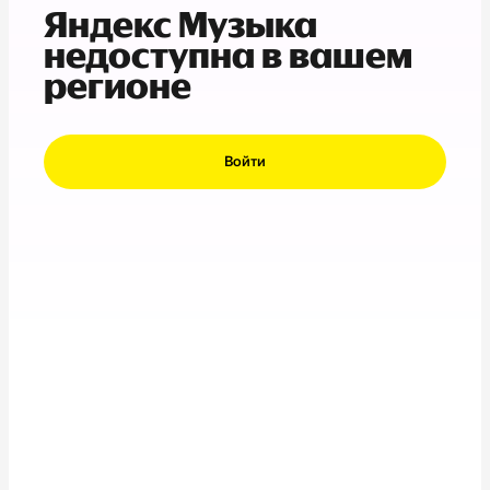
Яндекс Музыка
недоступна в вашем
регионе
Войти