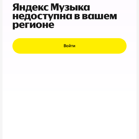
Яндекс Музыка
недоступна в вашем
регионе
Войти