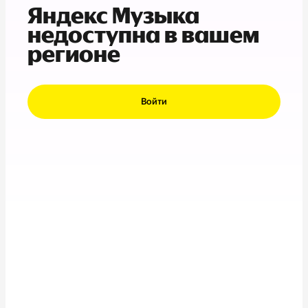
Яндекс Музыка
недоступна в вашем
регионе
Войти