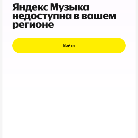
Яндекс Музыка
недоступна в вашем
регионе
Войти