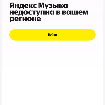
Яндекс Музыка
недоступна в вашем
регионе
Войти