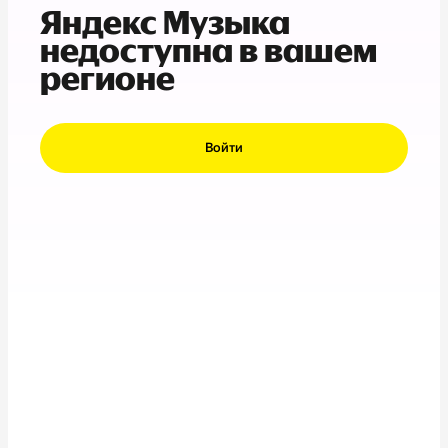
Яндекс Музыка
недоступна в вашем
регионе
Войти