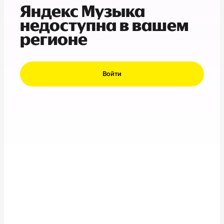
Яндекс Музыка
недоступна в вашем
регионе
Войти