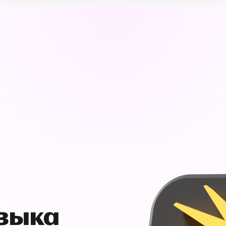
узыка