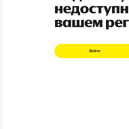
недоступн
вашем ре
Войти