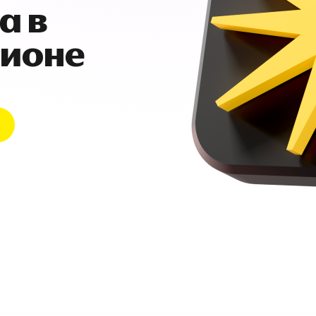
а в
гионе