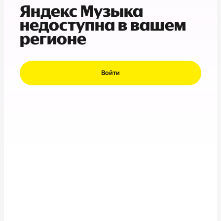
Яндекс Музыка
недоступна в вашем
регионе
Войти