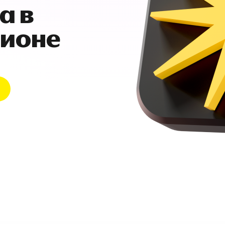
а в
гионе