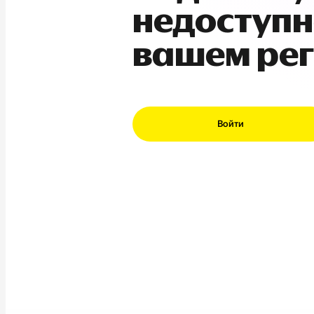
недоступн
вашем ре
Войти