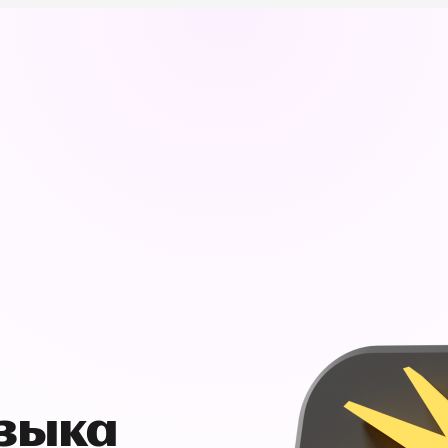
узыка