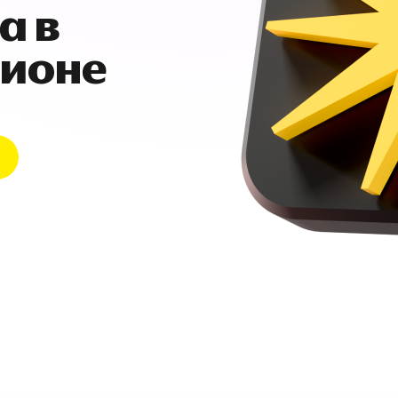
а в
гионе