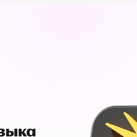
узыка