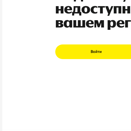
недоступн
вашем ре
Войти