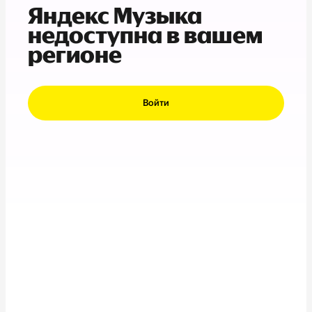
Яндекс Музыка
недоступна в вашем
регионе
Войти