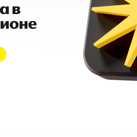
а в
гионе