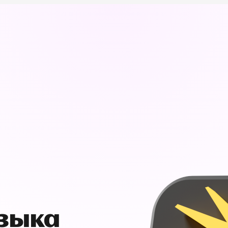
узыка