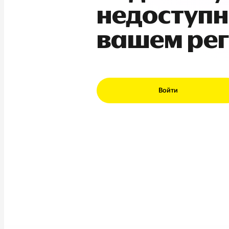
недоступн
вашем ре
Войти