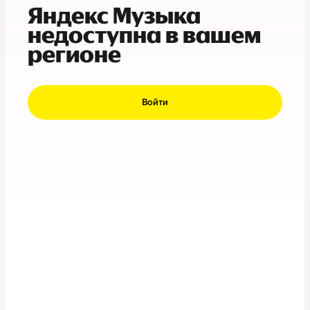
Яндекс Музыка
недоступна в вашем
регионе
Войти