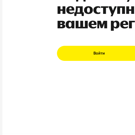
недоступн
вашем ре
Войти