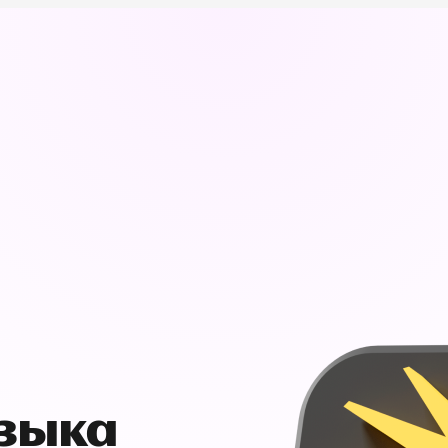
узыка