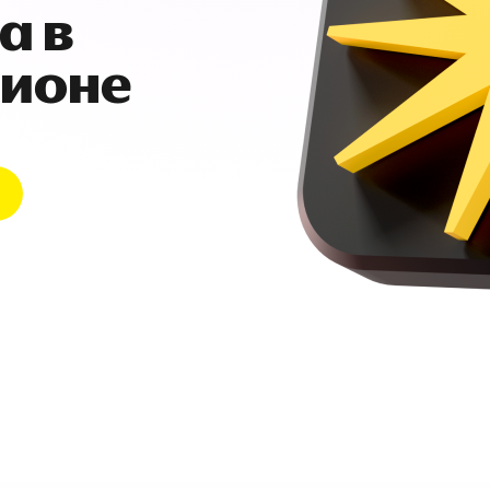
а в
гионе